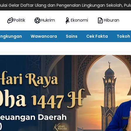
tar Ulang dan Pengenalan Lingkungan Sekolah, Puluhan Calon S
Politik
Hukrim
Ekonomi
Hiburan
ingkungan
Wawancara
Sains
Cek Fakta
Tokoh