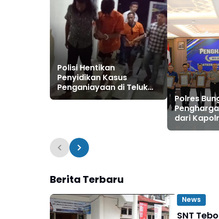
Polisi Hentikan
Penyidikan Kasus
Penganiayaan di Teluk
Langkap Tebo Lewat
Polres Bun
Mekanisme Keadilan
Pengharga
Restoratif
dari Kapolr
Berita Terbaru
News
SNT Tebo