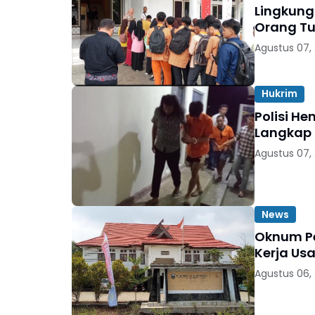
Lingkung
Orang T
Agustus 07,
Hukrim
Polisi H
Langkap 
Agustus 07,
News
Oknum Pe
Kerja Usa
Agustus 06,