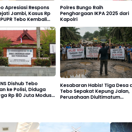
o Apresiasi Respons
Polres Bungo Raih
jati Jambi, Kasus Rp
Penghargaan IKPA 2025 dari
ar PUPR Tebo Kembali
Kapolri
NS Dishub Tebo
Kesabaran Habis! Tiga Desa d
an ke Polisi, Diduga
Tebo Sepakat Kepung Jalan,
rga Rp 80 Juta Modus
Perusahaan Diultimatum
suk Kerja
Bertanggung Jawab