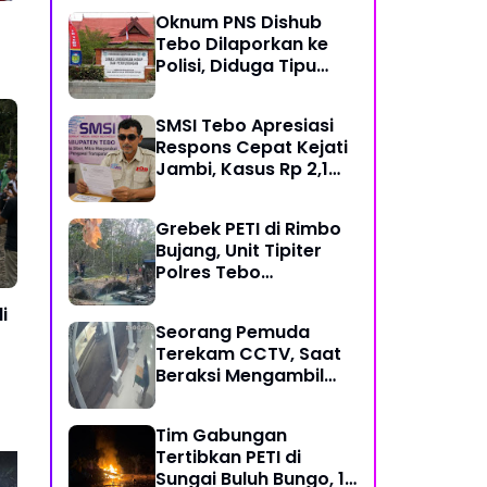
Mekanisme Keadilan
Oknum PNS Dishub
Restoratif
Tebo Dilaporkan ke
Polisi, Diduga Tipu
Warga Rp 80 Juta
Modus Janji Masuk
SMSI Tebo Apresiasi
Kerja
Respons Cepat Kejati
Jambi, Kasus Rp 2,1
Miliar PUPR Tebo
Kembali Disorot
Grebek PETI di Rimbo
Bujang, Unit Tipiter
Polres Tebo
Musnahkan Tiga Rakit
i
Dompeng dengan
Seorang Pemuda
Cara Dibakar
Terekam CCTV, Saat
Beraksi Mengambil
Kotak Amal di Masjid
Al Hidayah
Tim Gabungan
Tertibkan PETI di
Sungai Buluh Bungo, 15