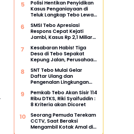
Polisi Hentikan Penyidikan
Bungkam
Kasus Penganiayaan di
Teluk Langkap Tebo Lewat
Mekanisme Keadilan
SMSI Tebo Apresiasi
Restoratif
Respons Cepat Kejati
Jambi, Kasus Rp 2,1 Miliar
PUPR Tebo Kembali Disorot
Kesabaran Habis! Tiga
Desa di Tebo Sepakat
Kepung Jalan, Perusahaan
Diultimatum Bertanggung
SNT Tebo Mulai Gelar
Jawab
Daftar Ulang dan
Pengenalan Lingkungan
Sekolah, Puluhan Calon
Pemkab Tebo Akan Sisir 114
Siswa Hadir Bersama
.
Ribu DTKS, Riki Syaifuddin :
Orang Tua
8 Kriteria akan Dicoret
Seorang Pemuda Terekam
CCTV, Saat Beraksi
Mengambil Kotak Amal di
Masjid Al Hidayah