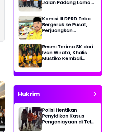
Jalan Padang Lamo
Rp 70 Miliar Dikawal
Komisi III DPRD Tebo
Bergerak ke Pusat,
Perjuangkan
Dukungan Perbaikan
Jalan Rusak di Tebo
Resmi Terima SK dari
Ivan Wirata, Khalis
Mustiko Kembali
Pimpin Golkar Tebo,
Liga Marisa Jadi
Sekretaris
Hukrim
Polisi Hentikan
Penyidikan Kasus
Penganiayaan di Teluk
Langkap Tebo Lewat