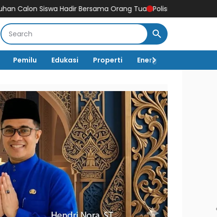
iswa Hadir Bersama Orang Tua
Polisi Hentikan Penyidikan Kasus
Pemilu
Edukasi
Properti
Energi
Pemerintah