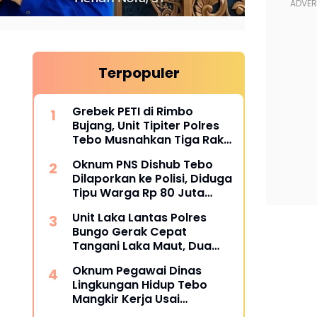
Terpopuler
Grebek PETI di Rimbo
Bujang, Unit Tipiter Polres
Tebo Musnahkan Tiga Rakit
Dompeng dengan Cara
Oknum PNS Dishub Tebo
Dibakar
Dilaporkan ke Polisi, Diduga
Tipu Warga Rp 80 Juta
Modus Janji Masuk Kerja
Unit Laka Lantas Polres
Bungo Gerak Cepat
Tangani Laka Maut, Dua
Korban Tewas
Oknum Pegawai Dinas
Lingkungan Hidup Tebo
Mangkir Kerja Usai
Dipanggil Polisi, Atasan Pilih