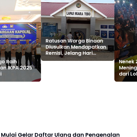
Ratusan Warga Binaan
Diusulkan Mendapatkan
Remisi, Jelang Hari
Kemerdekaan RI ke 81
go Raih
Nenek 
an IKPA 2025
Mening
i
dari Lo
SAR Su
Resmi 
 Mulai Gelar Daftar Ulang dan Pengenalan