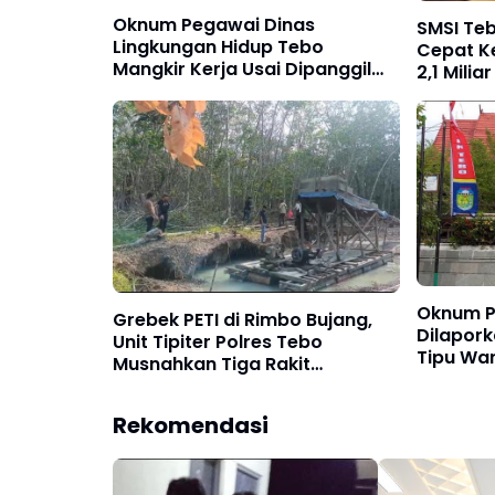
Oknum Pegawai Dinas
SMSI Teb
Lingkungan Hidup Tebo
Cepat Ke
Mangkir Kerja Usai Dipanggil
2,1 Mili
Polisi, Atasan Pilih Bungkam
Disorot
Oknum P
Grebek PETI di Rimbo Bujang,
Dilapork
Unit Tipiter Polres Tebo
Tipu Wa
Musnahkan Tiga Rakit
Janji Ma
Dompeng dengan Cara
Dibakar
Rekomendasi