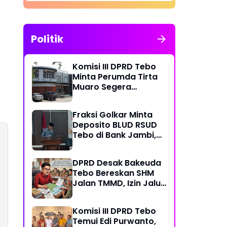
Politik
Komisi III DPRD Tebo
Minta Perumda Tirta
Muaro Segera
Kembalikan Temuan
BPK RI Perwakilan
Fraksi Golkar Minta
Jambi
Deposito BLUD RSUD
Tebo di Bank Jambi,
Soroti Pelayanan, CSR,
PDAM dan Jalan
DPRD Desak Bakeuda
Perintis
Tebo Bereskan SHM
Jalan TMMD, Izin Jalur
Pipa PT Montd'Or
Diminta Ditunda
Komisi III DPRD Tebo
Temui Edi Purwanto,