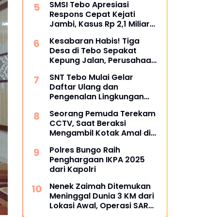
SMSI Tebo Apresiasi
Restoratif
Respons Cepat Kejati
Jambi, Kasus Rp 2,1 Miliar
PUPR Tebo Kembali Disorot
Kesabaran Habis! Tiga
Desa di Tebo Sepakat
Kepung Jalan, Perusahaan
Diultimatum Bertanggung
SNT Tebo Mulai Gelar
Jawab
Daftar Ulang dan
Pengenalan Lingkungan
Sekolah, Puluhan Calon
Seorang Pemuda Terekam
Siswa Hadir Bersama
CCTV, Saat Beraksi
Orang Tua
Mengambil Kotak Amal di
Masjid Al Hidayah
Polres Bungo Raih
Penghargaan IKPA 2025
dari Kapolri
Nenek Zaimah Ditemukan
Meninggal Dunia 3 KM dari
Lokasi Awal, Operasi SAR
Sungai Nalo Tantan Resmi