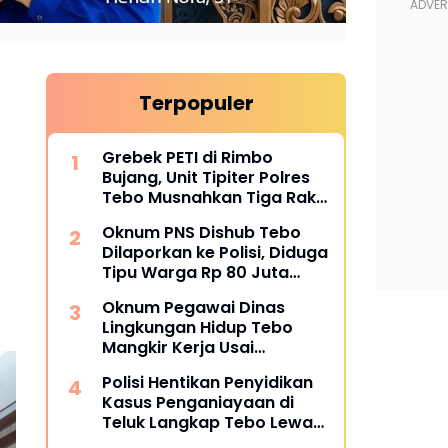
Terpopuler
Grebek PETI di Rimbo
Bujang, Unit Tipiter Polres
Tebo Musnahkan Tiga Rakit
Dompeng dengan Cara
Oknum PNS Dishub Tebo
Dibakar
Dilaporkan ke Polisi, Diduga
Tipu Warga Rp 80 Juta
Modus Janji Masuk Kerja
Oknum Pegawai Dinas
Lingkungan Hidup Tebo
Mangkir Kerja Usai
Dipanggil Polisi, Atasan Pilih
Polisi Hentikan Penyidikan
Bungkam
Kasus Penganiayaan di
Teluk Langkap Tebo Lewat
Mekanisme Keadilan