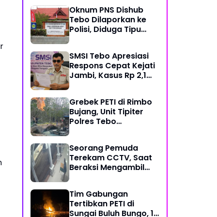
Mekanisme Keadilan
Oknum PNS Dishub
Restoratif
Tebo Dilaporkan ke
Polisi, Diduga Tipu
Warga Rp 80 Juta
r
Modus Janji Masuk
SMSI Tebo Apresiasi
Kerja
Respons Cepat Kejati
Jambi, Kasus Rp 2,1
Miliar PUPR Tebo
Kembali Disorot
Grebek PETI di Rimbo
Bujang, Unit Tipiter
Polres Tebo
Musnahkan Tiga Rakit
Dompeng dengan
Seorang Pemuda
Cara Dibakar
Terekam CCTV, Saat
m
Beraksi Mengambil
Kotak Amal di Masjid
Al Hidayah
Tim Gabungan
Tertibkan PETI di
Sungai Buluh Bungo, 15