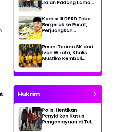
Jalan Padang Lamo
Rp 70 Miliar Dikawal
Komisi III DPRD Tebo
Bergerak ke Pusat,
Perjuangkan
n
Dukungan Perbaikan
Jalan Rusak di Tebo
Resmi Terima SK dari
Ivan Wirata, Khalis
Mustiko Kembali
Pimpin Golkar Tebo,
Liga Marisa Jadi
Sekretaris
Hukrim
at
Polisi Hentikan
Penyidikan Kasus
Penganiayaan di Teluk
Langkap Tebo Lewat