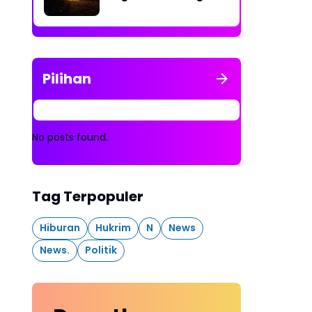
Rakit Penambangan
Dibakar
Pilihan
No posts found.
Tag Terpopuler
Hiburan
Hukrim
N
News
News.
Politik