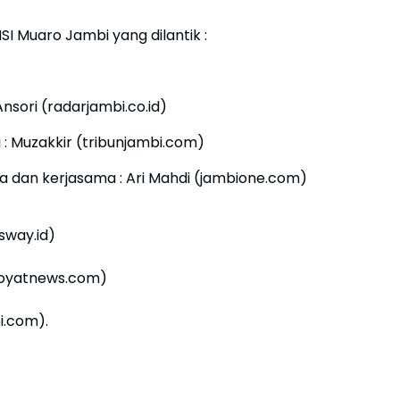
 Muaro Jambi yang dilantik :
nsori (radarjambi.co.id)
 : Muzakkir (tribunjambi.com)
 dan kerjasama : Ari Mahdi (jambione.com)
sway.id)
eroyatnews.com)
i.com).