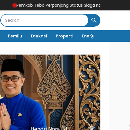
bo Perpanjang Status Siaga Karhutla hingga Akhir Agustus 20
Pemilu
Edukasi
Properti
Energi
Pemerintah