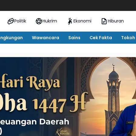
Pemkab Te
Politik
Hukrim
Ekonomi
Hiburan
ingkungan
Wawancara
Sains
Cek Fakta
Tokoh