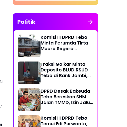
Ditutup
.
Politik
Komisi III DPRD Tebo
Minta Perumda Tirta
Muaro Segera
Kembalikan Temuan
BPK RI Perwakilan
Fraksi Golkar Minta
Jambi
Deposito BLUD RSUD
Tebo di Bank Jambi,
Soroti Pelayanan, CSR,
si
PDAM dan Jalan
DPRD Desak Bakeuda
Perintis
Tebo Bereskan SHM
Jalan TMMD, Izin Jalur
”
Pipa PT Montd'Or
Diminta Ditunda
Komisi III DPRD Tebo
Temui Edi Purwanto,
i